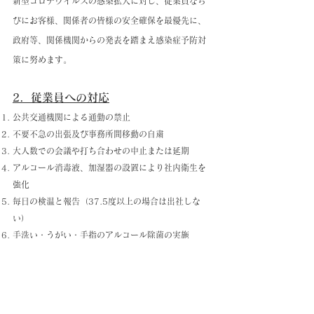
新型コロナウイルスの感染拡大に対し、従業員なら
びにお客様、関係者の皆様の安全確保を最優先に、
政府等、関係機関からの発表を踏まえ感染症予防対
策に努めます。
2．従業員への対応
公共交通機関による通勤の禁止
不要不急の出張及び事務所間移動の自粛
大人数での会議や打ち合わせの中止または延期
アルコール消毒液、加湿器の設置により社内衛生を
強化
毎日の検温と報告（37.5度以上の場合は出社しな
い）
手洗い・うがい・手指のアルコール除菌の実施
大規模なイベントの参加や不特定多数が集まる観光
地への旅行の自粛
3．お客様への対応